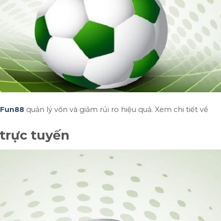
Fun88
quản lý vốn và giảm rủi ro hiệu quả. Xem chi tiết về
trực tuyến