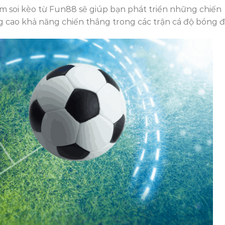
ệm soi kèo từ Fun88 sẽ giúp bạn phát triển những chiến
g cao khả năng chiến thắng trong các trận cá độ bóng đ