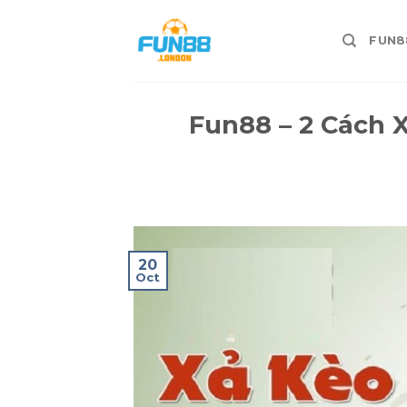
Skip
to
FUN8
content
Fun88 – 2 Cách 
20
Oct