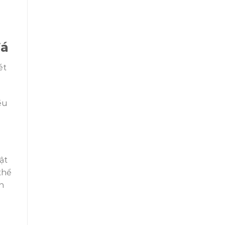
đá
ét
ều
ật
thể
n