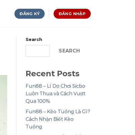
ĐĂNG KÝ
ĐĂNG NHẬP
Search
SEARCH
Recent Posts
Fun88 – Lí Do Chơi Sicbo
Luôn Thua và Cách Vượt
Qua 100%
Fun88 – Kèo Tuồng Là Gì?
Cách Nhận Biết Kèo
Tuồng