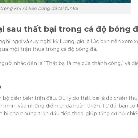
trọng khi xả kèo bóng đá tại fun88
i sau thất bại trong cá độ bóng 
nghỉ ngơi và suy nghĩ kỹ lưỡng, giờ là lúc bạn nên xem x
 qua một trận thua trong cá độ bóng đá.
ười nhắc đến là “Thất bại là mẹ của thành công,” và đi
a
 bộ diễn biến trận đấu. Dù lý do thất bại là do chiến thu
ắn nhìn vào những điểm chưa hoàn thiện. Từ đó, bạn có 
n bị cho những trận đấu tiếp theo, giúp tăng cơ hội chiế