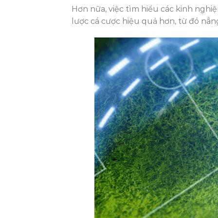
Hơn nữa, việc tìm hiểu các kinh nghi
lược cá cược hiệu quả hơn, từ đó nân