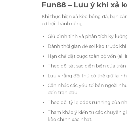
Fun88 – Lưu ý khi xả 
Khi thực hiện xả kèo bóng đá, bạn c
cơ hội thành công:
Giữ bình tĩnh và phân tích kỹ lưỡn
Dành thời gian để soi kèo trước kh
Hạn chế đặt cược toàn bộ vốn (all i
Theo dõi sát sao diễn biến của trậ
Lưu ý rằng đối thủ có thể giữ lại n
Cân nhắc các yếu tố bên ngoài như 
đến trận đấu.
Theo dõi tỷ lệ odds running của nh
Tham khảo ý kiến từ các chuyên gia
kèo chính xác nhất.