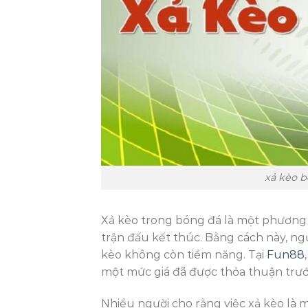
xả kèo 
Xả kèo trong bóng đá là một phương 
trận đấu kết thúc. Bằng cách này, ng
kèo không còn tiềm năng. Tại
Fun88
một mức giá đã được thỏa thuận trướ
Nhiều người cho rằng việc xả kèo là 