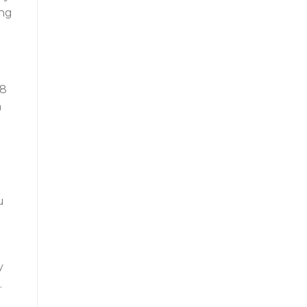
ắng
88
à
u
y
.