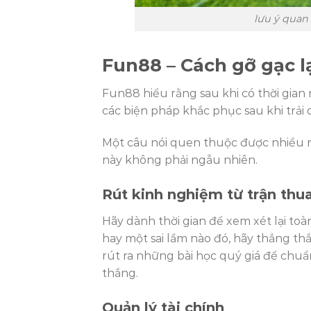
lưu ý quan 
Fun88 – Cách gỡ gạc lạ
Fun88 hiểu rằng sau khi có thời gian 
các biện pháp khắc phục sau khi trải
Một câu nói quen thuộc được nhiều ng
này không phải ngẫu nhiên.
Rút kinh nghiệm từ trận thu
Hãy dành thời gian để xem xét lại toàn
hay một sai lầm nào đó, hãy thẳng th
rút ra những bài học quý giá để chuẩ
thắng.
Quản lý tài chính