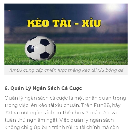
fun88 cung cấp chiến lược thắng kèo tài xỉu bóng đá
6. Quản Lý Ngân Sách Cá Cược
Quản lý ngân sách cá cược là một phần quan trọng
trong việc lên kèo tài xỉu chuẩn. Trên Fun88, hãy
đặt ra một ngân sách cụ thể cho việc cá cược và
tuân thủ nghiêm ngặt. Việc quản lý ngân sách
không chỉ giúp bạn tránh rủi ro tài chính mà còn