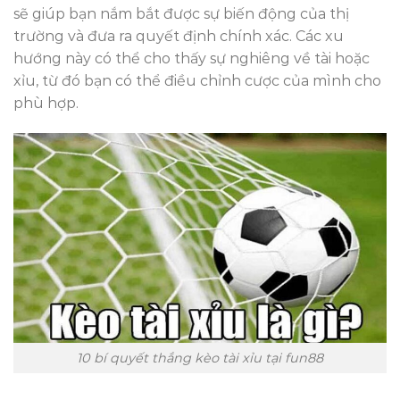
sẽ giúp bạn nắm bắt được sự biến động của thị
trường và đưa ra quyết định chính xác. Các xu
hướng này có thể cho thấy sự nghiêng về tài hoặc
xỉu, từ đó bạn có thể điều chỉnh cược của mình cho
phù hợp.
10 bí quyết thắng kèo tài xỉu tại fun88