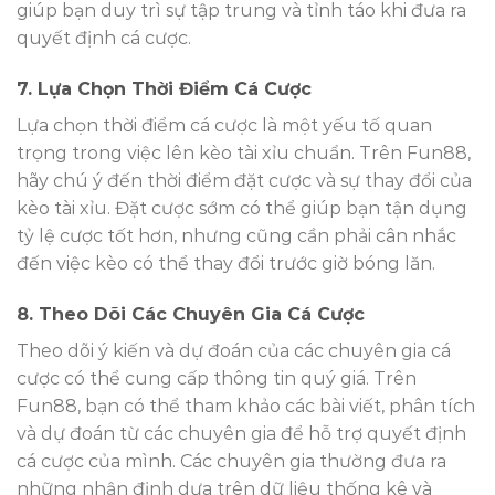
giúp bạn duy trì sự tập trung và tỉnh táo khi đưa ra
quyết định cá cược.
7. Lựa Chọn Thời Điểm Cá Cược
Lựa chọn thời điểm cá cược là một yếu tố quan
trọng trong việc lên kèo tài xỉu chuẩn. Trên Fun88,
hãy chú ý đến thời điểm đặt cược và sự thay đổi của
kèo tài xỉu. Đặt cược sớm có thể giúp bạn tận dụng
tỷ lệ cược tốt hơn, nhưng cũng cần phải cân nhắc
đến việc kèo có thể thay đổi trước giờ bóng lăn.
8. Theo Dõi Các Chuyên Gia Cá Cược
Theo dõi ý kiến và dự đoán của các chuyên gia cá
cược có thể cung cấp thông tin quý giá. Trên
Fun88, bạn có thể tham khảo các bài viết, phân tích
và dự đoán từ các chuyên gia để hỗ trợ quyết định
cá cược của mình. Các chuyên gia thường đưa ra
những nhận định dựa trên dữ liệu thống kê và