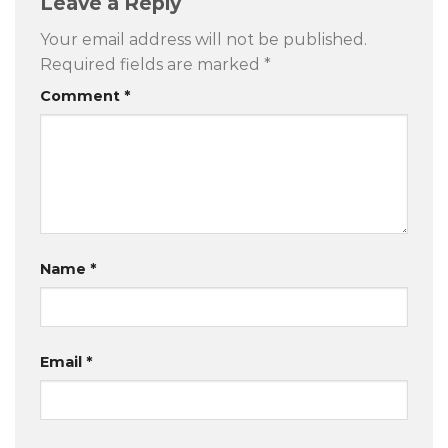
Leave a Reply
Your email address will not be published.
Required fields are marked
*
Comment
*
Name
*
Email
*