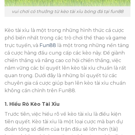
vui chơi có thưởng từ kèo tài xỉu bóng đá tại fun88
Kèo tài xỉu là một trong những hình thức cá cược
phổ biến nhất trong các trò chơi thể thao và game
trực tuyến, và
Fun88
là một trong những nền tảng
cá cược hàng đầu cung cấp các kèo này. Để giành
chiến thắng và nâng cao cơ hội chiến thắng, việc
nắm vững các bí quyết lên kèo tài xỉu chuẩn là rất
quan trọng. Dưới đây là những bí quyết từ các
chuyên gia cá cược giúp bạn lên kèo tài xỉu chuẩn
không cần chỉnh trên Fun88.
1. Hiểu Rõ Kèo Tài Xỉu
Trước tiên, việc hiểu rõ về kèo tài xỉu là điều kiện
tiên quyết. Kèo tài xỉu là một loại cược mà bạn dự
đoán tổng số điểm của trận đấu sẽ lớn hơn (tài)