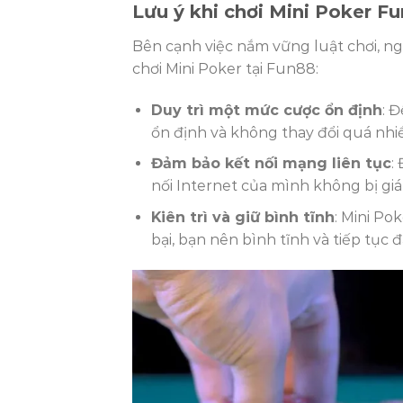
Lưu ý khi chơi Mini Poker F
Bên cạnh việc nắm vững luật chơi, ng
chơi Mini Poker tại Fun88:
Duy trì một mức cược ổn định
: 
ổn định và không thay đổi quá nhi
Đảm bảo kết nối mạng liên tục
:
nối Internet của mình không bị gi
Kiên trì và giữ bình tĩnh
: Mini Po
bại, bạn nên bình tĩnh và tiếp tục 