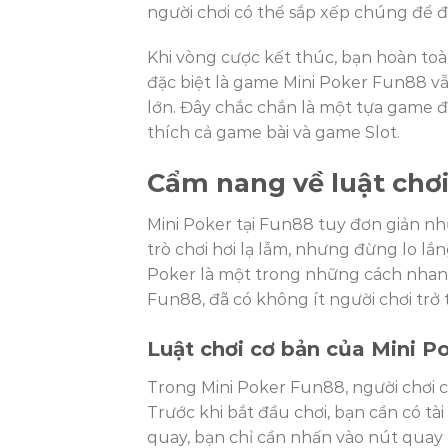
người chơi có thể sắp xếp chúng để đ
Khi vòng cược kết thúc, bạn hoàn toà
đặc biệt là game Mini Poker Fun88 vẫ
lớn. Đây chắc chắn là một tựa game đ
thích cả game bài và game Slot.
Cẩm nang về luật chơi
Mini Poker tại Fun88 tuy đơn giản nh
trò chơi hơi lạ lẫm, nhưng đừng lo lắn
Poker là một trong những cách nhanh
Fun88, đã có không ít người chơi trở 
Luật chơi cơ bản của Mini P
Trong Mini Poker Fun88, người chơi c
Trước khi bắt đầu chơi, bạn cần có t
quay, bạn chỉ cần nhấn vào nút quay t