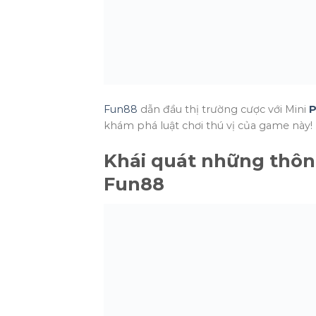
Fun88
dẫn đầu thị trường cược với Mini
P
khám phá luật chơi thú vị của game này!
Khái quát những thông
Fun88