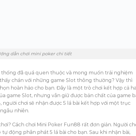
ớng dẫn chơi mini poker chi tiết
n thống đã quá quen thuộc và mong muốn trải nghiệm
 thấy chán với những game Slot thông thường? Vậy thì
chọn hoàn hảo cho bạn. Đây là một trò chơi kết hợp cả ha
của game Slot, nhưng vẫn giữ được bản chất của game b
 người chơi sẽ nhận được 5 lá bài kết hợp với một trục
 ngẫu nhiên.
 chơi? Cách chơi Mini Poker Fun88 rất đơn giản. Người ch
tự động phân phát 5 lá bài cho bạn. Sau khi nhận bài,