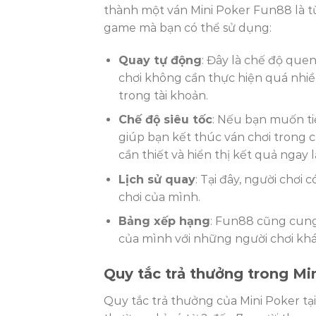
thành một ván Mini Poker Fun88 là từ
game mà bạn có thể sử dụng:
Quay tự động
: Đây là chế độ que
chơi không cần thực hiện quá nhiề
trong tài khoản.
Chế độ siêu tốc
: Nếu bạn muốn tiế
giúp bạn kết thúc ván chơi trong
cần thiết và hiển thị kết quả ngay l
Lịch sử quay
: Tại đây, người chơi 
chơi của mình.
Bảng xếp hạng
: Fun88 cũng cung
của mình với những người chơi khá
Quy tắc trả thưởng trong Mi
Quy tắc trả thưởng của Mini Poker tạ