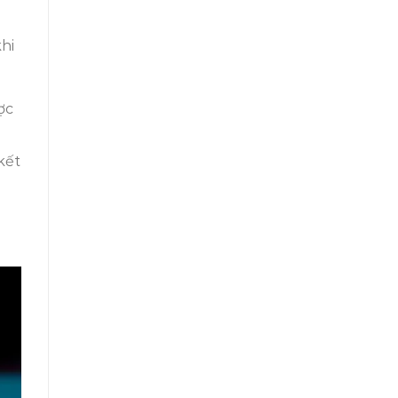
hi
ợc
kết