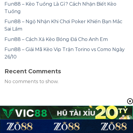
Fun88 – Kèo Tuồng Là Gì? Cách Nhận Biết Kèo
Tuồng
Fun88 – Ngộ Nhận Khi Chơi Poker Khiến Bạn Mắc
Sai Lầm
Fun88 – Cách Xả Kèo Bóng Đá Cho Anh Em
Fun88 – Giải Mã Kèo Vip Trận Torino vs Como Ngày
26/10
Recent Comments
No comments to show.
FUN88
GAME BÀI
BÓNG ĐÁ
TÀI XỈU
Copyright 2026 ©
Fun88.london