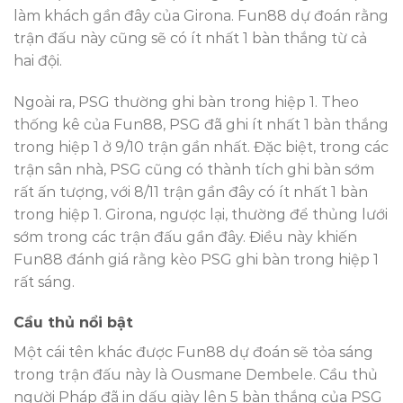
làm khách gần đây của Girona. Fun88 dự đoán rằng
trận đấu này cũng sẽ có ít nhất 1 bàn thắng từ cả
hai đội.
Ngoài ra, PSG thường ghi bàn trong hiệp 1. Theo
thống kê của Fun88, PSG đã ghi ít nhất 1 bàn thắng
trong hiệp 1 ở 9/10 trận gần nhất. Đặc biệt, trong các
trận sân nhà, PSG cũng có thành tích ghi bàn sớm
rất ấn tượng, với 8/11 trận gần đây có ít nhất 1 bàn
trong hiệp 1. Girona, ngược lại, thường để thủng lưới
sớm trong các trận đấu gần đây. Điều này khiến
Fun88 đánh giá rằng kèo PSG ghi bàn trong hiệp 1
rất sáng.
Cầu thủ nổi bật
Một cái tên khác được Fun88 dự đoán sẽ tỏa sáng
trong trận đấu này là Ousmane Dembele. Cầu thủ
người Pháp đã in dấu giày lên 5 bàn thắng của PSG