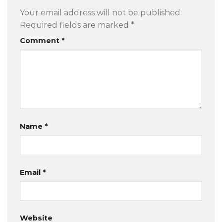
Your email address will not be published.
Required fields are marked
*
Comment
*
Name
*
Email
*
Website