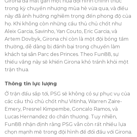
Girona đã mất gần một nửa đội hình chính thức
trong kỳ chuyển nhượng mùa hè vừa qua, và điều
này đã ảnh hưởng nghiêm trọng đến phong độ của
họ. Khi không còn những cầu thủ chủ chốt như
Aleix Garcia, Savinho, Yan Couto, Eric Garcia, và
Artem Dovbyk, Girona chỉ còn là một đội bóng tầm
thường, dễ dàng bị đánh bại trong chuyến làm
khách tại sân Parc des Princes. Theo Fun88, sự
thiếu vắng này sẽ khiến Girona khó tránh khỏi một
trận thua.
Thông tin lực lượng
Ở trận đấu sắp tới, PSG sẽ không có sự phục vụ của
các cầu thủ chủ chốt như Vitinha, Warren Zaire-
Emery, Presnel Kimpembe, Goncalo Ramos, và
Lucas Hernandez do chấn thương. Tuy nhiên,
Fun88 nhận định rằng PSG vẫn còn rất nhiều lựa
chọn mạnh mẽ trong đội hình để đối đầu với Girona.