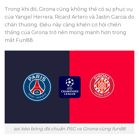
Trong khi đó, Girona cũng không thể có sự phục vụ
của Yangel Herrera, Ricard Artero và Jastin Garcia do
chấn thương. Điều này càng khiến cơ hội chiến
thắng của Girona trở nên mong manh hơn trong
mắt Fun88.
soi kèo bóng đá chuẩn PSG vs Girona cùng fun88